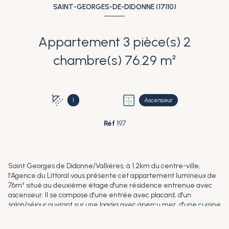
SAINT-GEORGES-DE-DIDONNE (17110)
Appartement 3 pièce(s) 2
chambre(s) 76.29 m²
1
Ascenseur
Réf
197
Saint Georges de Didonne/Vallières, à 1.2km du centre-ville,
l'Agence du Littoral vous présente cet appartement lumineux de
76m² situé au deuxième étage d'une résidence entrenue avec
ascenseur. Il se compose d'une entrée avec placard, d'un
salon/séjour ouvrant sur une loggia avec aperçu mer, d'une cuisine
indépendante aménagée et équipée, de deux chambres avec
placard, d'une salle d'eau et d'un wc séparé. Pour parfaire ce bien,