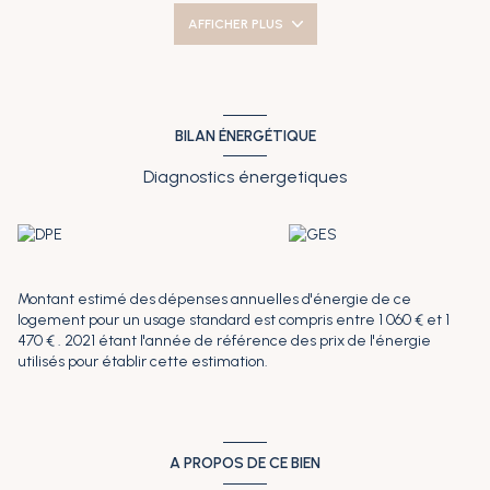
vous bénéficiez d'une cave, d'un local à vélos et d'un parking
AFFICHER PLUS
aérien. Possibilité d'acquérir un garage en supplément. La
copropriété comporte 93 lots. Montant des charges annuelles:
1400€. Plus de détails sur le site de l'Agence du Littoral
www.agencedulittoral-immobilier.fr. Les informations sur les
risques auxquels ce bien est exposé sont disponibles sur le site
Géorisques : www.georisques.gouv.fr.
BILAN ÉNERGÉTIQUE
Diagnostics énergetiques
Montant estimé des dépenses annuelles d'énergie de ce
logement pour un usage standard est compris entre 1 060 € et 1
470 € . 2021 étant l'année de référence des prix de l'énergie
utilisés pour établir cette estimation.
A PROPOS DE CE BIEN