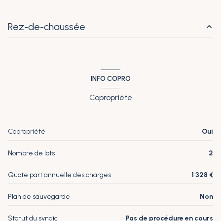
2ème étage
Rez-de-chaussée
7 étage(s)
entrée
4.92 m²
ascenseur
placards
0.56 m²
INFO COPRO
salon/sejour
17.52 m²
vue Aperçu mer
Copropriété
cuisine
5.93 m²
cave
chambre
14.51 m²
Copropriété
Oui
placards
1.31 m²
quartier Vallières
Nombre de lots
2
chambre
13.28 m²
Quote part annuelle des charges
1 328 €
placards
0.37 m²
WC
1.32 m²
Plan de sauvegarde
Non
salle d'eau
3.64 m²
Statut du syndic
Pas de procédure en cours