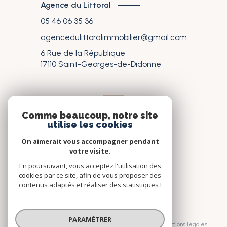
Agence du Littoral
05 46 06 35 36
agencedulittoralimmobilier@gmail.com
6 Rue de la République
17110
Saint-Georges-de-Didonne
nos réseaux
Comme beaucoup, notre site
utilise les cookies
Nous suivre
On aimerait vous accompagner pendant
votre visite.
En poursuivant, vous acceptez l'utilisation des
cookies par ce site, afin de vous proposer des
contenus adaptés et réaliser des statistiques !
© 2026 | Tous droits réservés
PARAMÉTRER
Nos honoraires
Nos partenaires
Mentions légales