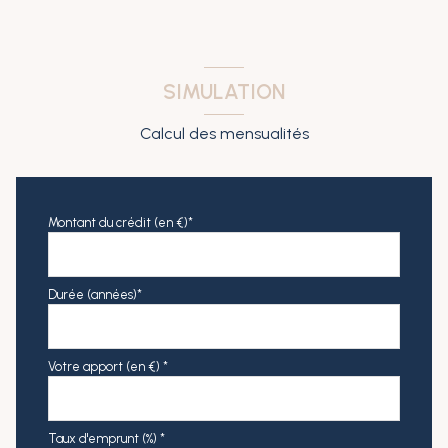
SIMULATION
Calcul des mensualités
Montant du crédit (en €)*
Durée (années)*
Votre apport (en €) *
Taux d'emprunt (%) *