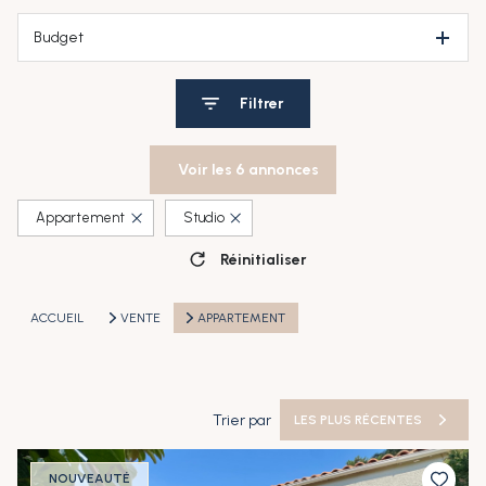
Budget
Filtrer
Voir les
6
annonces
Appartement
Studio
Réinitialiser
ACCUEIL
VENTE
APPARTEMENT
Trier par
LES PLUS RÉCENTES
NOUVEAUTÉ