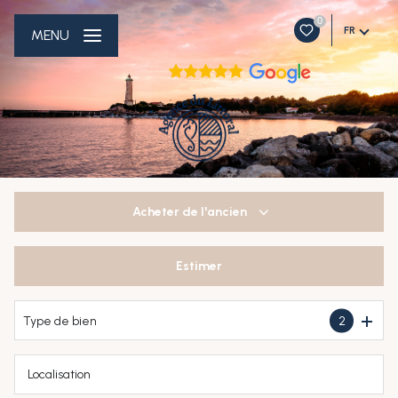
0
FR
MENU
Acheter
de l'ancien
Estimer
De l'ancien
Type de bien
2