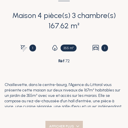
Maison 4 pièce(s) 3 chambre(s)
167.62 m²
1
355 m²
1
Réf
72
Chaillevette, dans le centre-bourg, l'Agence du Littoral vous
présente cette maison sur deux niveaux de 167m² habitables sur
un jardin de 355m² avec vue et accès sur les marais. Elle se
compose au rez-de-chaussée d'un hall d'entrée, une pièce à
vivre, une cuisine séparée, une salle d'eau et un wc indépendant.
Le premier étage accueille un palier et trois chambres. Une
grange de 60m² à réhabiliter complète la maison avec possibilité
d'aménager le premier étage. Electricité, toiture, sanitaires et
AFFICHER PLUS