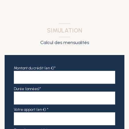
SIMULATION
Calcul des mensualités
Montant du crédit (en €)*
Durée (années)*
Votre apport (en €) *