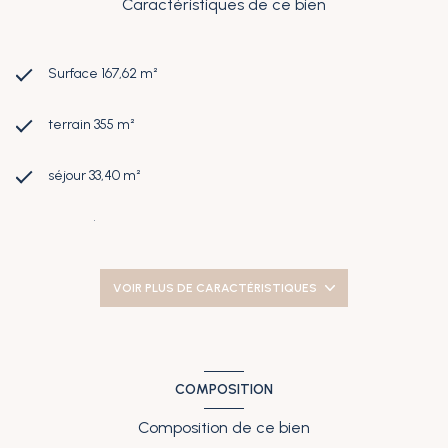
Caractéristiques de ce bien
Surface 167,62 m²
terrain 355 m²
séjour 33,40 m²
3 chambre(s)
1 salle(s) d'eau
VOIR PLUS DE CARACTÉRISTIQUES
construit en 1850
cuisine séparée (semi-équipée)
COMPOSITION
Composition de ce bien
1 garage(s)