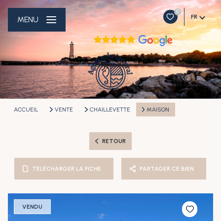
0
FR
MENU
ACCUEIL
VENTE
CHAILLEVETTE
MAISON
RETOUR
TÉLÉCHARGER LA FICHE
PARTAGER CE BIEN
VENDU