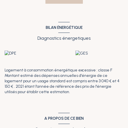
isolation faits. Plus de détails sur le site de l'Agence du Littoral
www.agencedulittoral-immobilier.fr. Les informations sur les
risques auxquels ce bien est exposé sont disponibles sur le site
Géorisques : www.georisques.gouv.fr.
BILAN ÉNERGÉTIQUE
Diagnostics énergetiques
Logement à consommation énergétique excessive : classe F
Montant estimé des dépenses annuelles d'énergie de ce
logement pour un usage standard est compris entre 3 040 € et 4
150 € . 2021 étant l'année de référence des prix de l'énergie
utilisés pour établir cette estimation.
A PROPOS DE CE BIEN