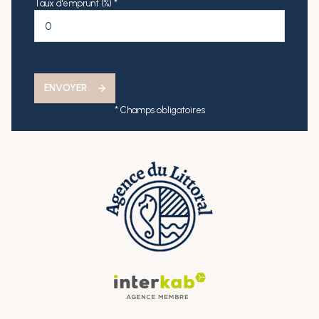
Taux d'emprunt (%) *
ENVOYER
* Champs obligatoires