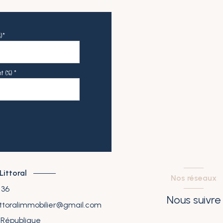
)*
 (%) *
ittoral
nos réseaux
 36
Nous suivre
ttoralimmobilier@gmail.com
 République