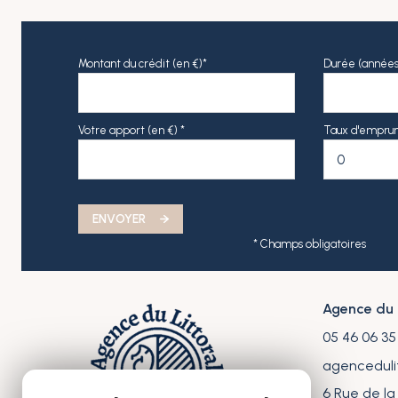
Montant du crédit (en €)*
Durée (années
Votre apport (en €) *
Taux d'emprunt
ENVOYER
* Champs obligatoires
Agence du L
05 46 06 35
agenceduli
6 Rue de la