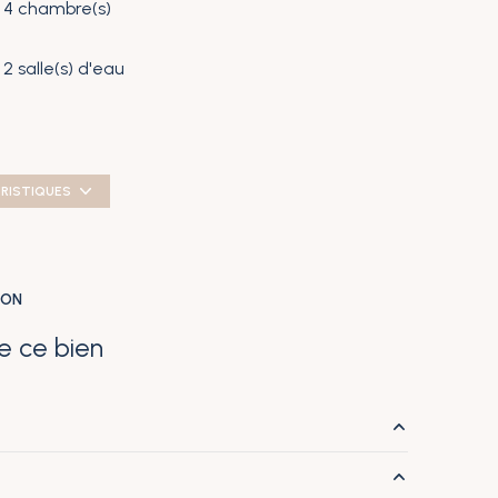
4 chambre(s)
2 salle(s) d'eau
cuisine américaine (équipée)
ÉRISTIQUES
1 garage(s)
exposition Sud
ION
vue Jardin/Piscine
e ce bien
arboré
quartier L'ORTUGE
10.34 m²