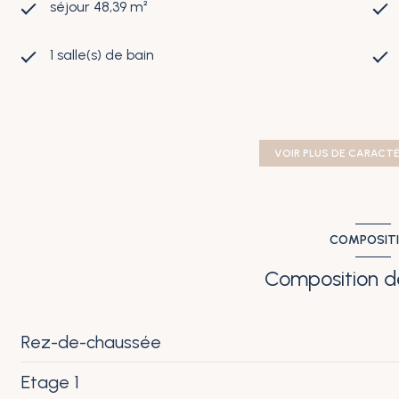
séjour 48,39 m²
1 salle(s) de bain
construit en 2007
Chauffage individuel : au sol (pompe à
VOIR PLUS DE CARACT
chaleur)
2 parking(s)
COMPOSIT
2 niveau(x)
Composition d
terrasse
Rez-de-chaussée
visiophone
Etage 1
entrée