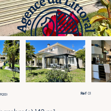
Réf
01
7920)