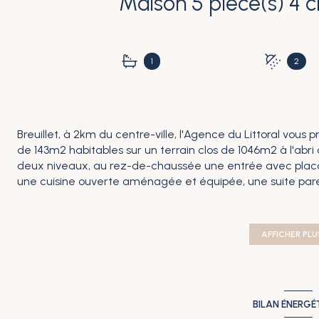
1
2
Breuillet, à 2km du centre-ville, l'Agence du Littoral vous 
de 143m2 habitables sur un terrain clos de 1046m2 à l'abri
deux niveaux, au rez-de-chaussée une entrée avec placard
une cuisine ouverte aménagée et équipée, une suite pare
indépendant. Le premier étage accueille 3 chambres, 1 sal
chauffage au sol par pompe à chaleur, piscine de 10x5 a
motorisé. Plus de détails et vidéo disponible sur le site d
AFFICHER PLU
immobilier.fr
BILAN ÉNERGÉ