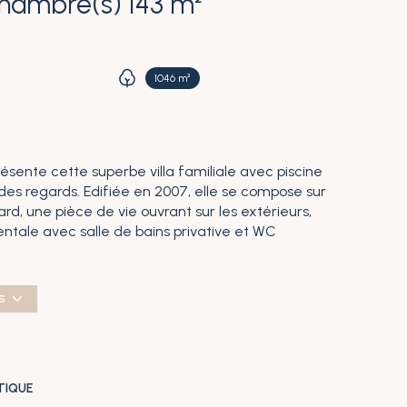
Maison 5 pièce(s) 4 chambre(s) 143 m²
1046 m²
présente cette superbe villa familiale avec piscine
 des regards. Edifiée en 2007, elle se compose sur
, une pièce de vie ouvrant sur les extérieurs,
ntale avec salle de bains privative et WC
le d'eau et 1 WC séparé. Prestations de qualité:
vec dôme, pool-house, garage de 34m2, portail
e l'Agence du Littoral www.agencedulittoral-
S
TIQUE