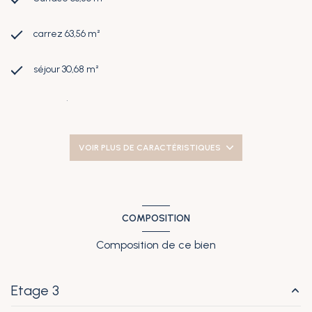
carrez 63,56 m²
séjour 30,68 m²
2 chambre(s)
1 salle(s) de bain
VOIR PLUS DE CARACTÉRISTIQUES
construit en 1997
cuisine américaine (semi-équipée)
COMPOSITION
Composition de ce bien
Chauffage individuel : radiateur (electrique)
1 parking(s)
Etage 3