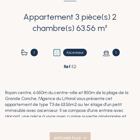
Appartement 3 pièce(s) 2
chambre(s) 63.56 m²
1
Ascenseur
1
Réf
52
Royan centre, à 650m du centre-ville et 850m de la plage de la
Grande Conche, l'Agence du Littoral vous présente cet
appartement de type T3 de 63.56m2 au 1er étage d'un petit
immeuble avec ascenseur. Il se compose d'une entrée avec
placard, une pièce à vivre avec cuisine ouverte aménagée et
semi-équipée, deux chambres avec placard, salle de bains et WC
séparé. Au 3ème et dernier étage, un studio de 26.37m2
comprenant un séjour avec kitchenette, une pièce faisant office
AFFICHER PLUS