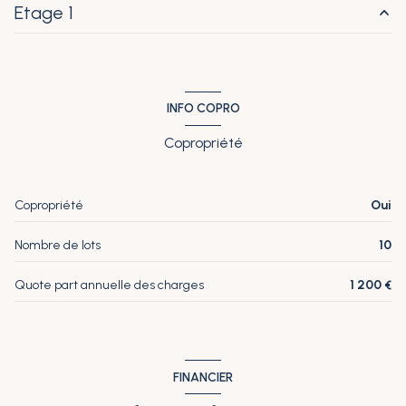
exposition Sud-Est
Etage 1
salon/sejour
16.09 m²
1er étage
chambre
6.13 m²
entrée
5.74 m²
salle d'eau
4.14 m²
pièce à vivre
30.68 m²
3 étage(s)
INFO COPRO
chambre
9.76 m²
Copropriété
ascenseur
chambre
10.32 m²
salle de bain
3.57 m²
vue Rue
Copropriété
Oui
WC
1.70 m²
interphone
Nombre de lots
10
Dégagement
3.65 m²
quartier centre ville
Quote part annuelle des charges
1 200 €
FINANCIER