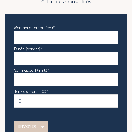
Calcul des mensualités
Montant du crédit (en €)*
Durée (années)*
Votre apport (en €) *
Taux d'emprunt (%) *
ENVOYER