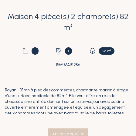
Maison 4 pièce(s) 2 chambre(s) 82
m²
1
1
196 m²
Réf
MAIS256
Royan - 15mn à pied des commerces, charmante maison à étage
d'une surface habitable de 82m². Elle vous offre en rez-de-
chaussée une entrée donnant sur un salon-séjour avec cuisine
ouverte entièrement aménagée et équipée, un dégagement,
deux chambres dont une avec placard, salle de bains, toilettes
indépendant. L'étage est composé d'un palier, un espace bureau /
chambre, d'une salle d'eau avec toilettes. Un jardinet, une
terrasse plein soleil et un garage complètent cette maison. Idéal
AFFICHER PLUS