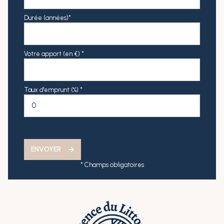
Durée (années)*
Votre apport (en €) *
Taux d'emprunt (%) *
ENVOYER
* Champs obligatoires