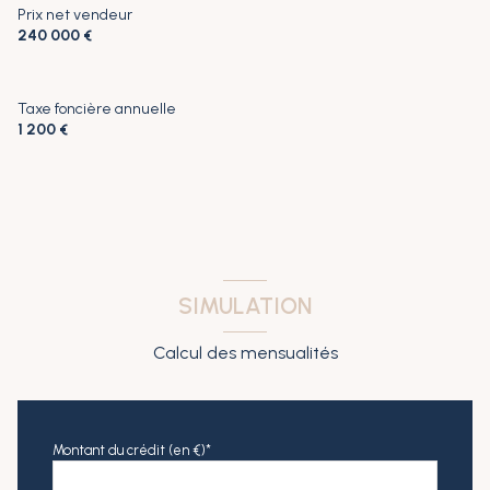
Prix net vendeur
1 garage(s)
240 000 €
1 parking(s)
Taxe foncière annuelle
exposition Sud
1 200 €
2 côté(s) mitoyen(s)
1 niveau(x)
vue jardin
SIMULATION
1 terrasse
Calcul des mensualités
1 arboré
Montant du crédit (en €)*