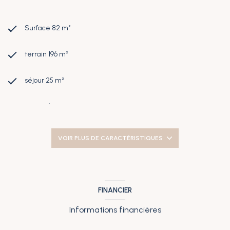
Surface 82 m²
terrain 196 m²
séjour 25 m²
2 chambre(s)
1 salle(s) de bain
VOIR PLUS DE CARACTÉRISTIQUES
1 salle(s) d'eau
construit en 2004
FINANCIER
Informations financières
cuisine américaine (équipée)