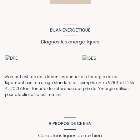
investisseur ! Le prix indiqué comprend les honoraires à la charge
de l'acquéreur : 3,90% TTC. Prix hors honoraires : 240.000?. Date de
réalisation du diagnostic : 28/05/2024. Montant estimé des
dépenses annuelles d'énergie pour un usage standard : entre
928? et 1256? par an. Prix moyens des énergies indexés sur
l'année 2021 (abonnements compris)
BILAN ÉNERGÉTIQUE
Diagnostics énergetiques
Montant estimé des dépenses annuelles d'énergie de ce
logement pour un usage standard est compris entre 928 € et 1 256
€ . 2021 étant l'année de référence des prix de l'énergie utilisés
pour établir cette estimation.
A PROPOS DE CE BIEN
Caractéristiques de ce bien