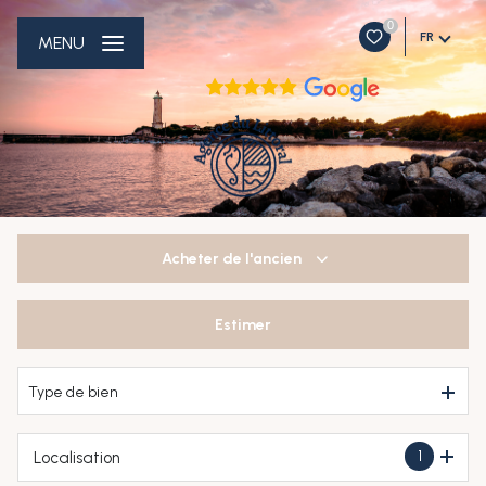
0
FR
MENU
Acheter
de l'ancien
Estimer
De l'ancien
Type de bien
1
Localisation