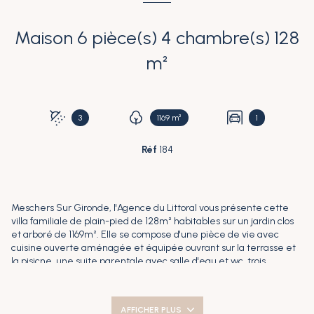
Maison 6 pièce(s) 4 chambre(s) 128
m²
3
1169 m²
1
Réf
184
Meschers Sur Gironde, l'Agence du Littoral vous présente cette
villa familiale de plain-pied de 128m² habitables sur un jardin clos
et arboré de 1169m². Elle se compose d'une pièce de vie avec
cuisine ouverte aménagée et équipée ouvrant sur la terrasse et
la pisicne, une suite parentale avec salle d'eau et wc, trois
chambres, deux salles d'eau et un wc indépendant. Une pièce
faisant office de cellier/buanderie et un garage complètent la
maison. Côté extérieur, piscine, terrasse avec store banne, local
AFFICHER PLUS