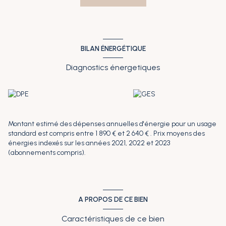
technique et atelier. Plus de détails sur le site de l'Agence du
Littoral www.agencedulittoral-immobilier.fr. Les informations sur
les risques auxquels ce bien est exposé sont disponibles sur le site
Géorisques : www.georisques.gouv.fr.
BILAN ÉNERGÉTIQUE
Diagnostics énergetiques
Montant estimé des dépenses annuelles d'énergie pour un usage
standard est compris entre 1 890 € et 2 640 € . Prix moyens des
énergies indexés sur les années 2021, 2022 et 2023
(abonnements compris).
A PROPOS DE CE BIEN
Caractéristiques de ce bien