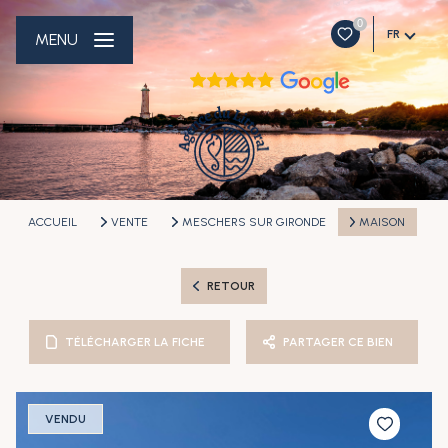
0
FR
MENU
ACCUEIL
VENTE
MESCHERS SUR GIRONDE
MAISON
RETOUR
TÉLÉCHARGER LA FICHE
PARTAGER CE BIEN
VENDU