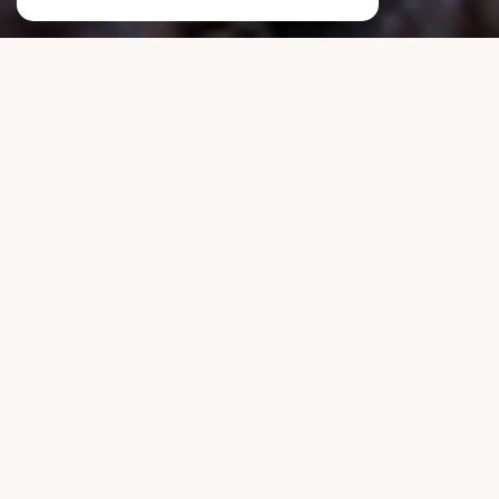
L’AGENCE DU LITTORAL
L’immobilier les pieds dans l’eau, la tête dans les
projets
Depuis
1986
,
L’Agence du Littoral
navigue avec vous sur le
marché immobilier de
Saint-Georges-de-Didonne
. Installée
en plein cœur de ville, notre équipe dynamique vous guide à
bon port, que vous cherchiez à
vendre, acheter ou
simplement prendre le large avec un nouveau projet de vie
.
Chez nous, pas de discours à marée basse :
professionnalisme, écoute et réactivité
sont notre boussole.
Grâce à une
connaissance pointue du pays royannais
, nous
mettons tout en œuvre pour faire de votre projet immobilier
une vraie bouffée d’air… et de réussite !
Mathilde, Typhène et Danielle
, trois personnalités