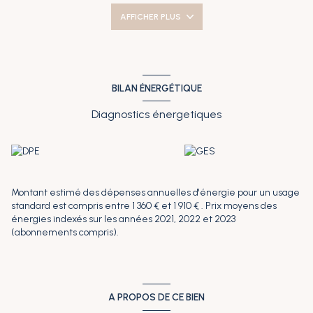
d'eau pouvant être transformé en suite parentale. Au 1er étage,
AFFICHER PLUS
un palier desservant trois chambres dont une avec placard et une
salle de bains avec wc. Maison en très bon état général.
Stationnement sur parcelle, cabanon de jardin, terrasse couverte
avec vélux. Plus de détails sur le site de l'Agence du Littoral
www.agencedulittoral-immobilier.fr. Les informations sur les
risques auxquels ce bien est exposé sont disponibles sur le site
BILAN ÉNERGÉTIQUE
Géorisques : www.georisques.gouv.fr.
Diagnostics énergetiques
Montant estimé des dépenses annuelles d'énergie pour un usage
standard est compris entre 1 360 € et 1 910 € . Prix moyens des
énergies indexés sur les années 2021, 2022 et 2023
(abonnements compris).
A PROPOS DE CE BIEN