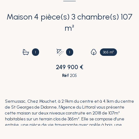
Maison 4 pièce(s) 3 chambre(s) 107
m²
1
1
365 m²
249 900 €
Réf
205
Semussac, Chez Mouchet, à 2.9km du centre et à 4.1km du centre
de St Georges de Didonne, l'Agence du Littoral vous présente
cette maison sur deux niveaux construite en 2018 de 107m²
habitables sur un terrain clos de 365m². Elle se compose d'une
entrée, une pièce de vie traversante avec poêle à bois, une
cuisine séparée aménagée et équipée, une buanderie, un wc
indépendant avec placard et un garage carrelé et isolé avec salle