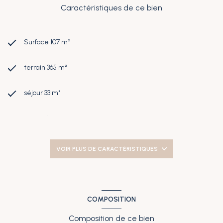
Caractéristiques de ce bien
Surface 107 m²
terrain 365 m²
séjour 33 m²
3 chambre(s)
1 salle(s) de bain
VOIR PLUS DE CARACTÉRISTIQUES
1 salle(s) d'eau
construit en 2018
COMPOSITION
Composition de ce bien
cuisine séparée (équipée)