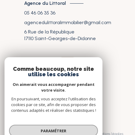
Agence du Littoral
05 46 06 35 36
agencedulittoralimmobilier@gmail.com
6 Rue de la République
17110
Saint-Georges-de-Didonne
nos réseaux
Comme beaucoup, notre site
utilise les cookies
Nous suivre
On aimerait vous accompagner pendant
votre visite.
En poursuivant, vous acceptez l'utilisation des
cookies par ce site, afin de vous proposer des
contenus adaptés et réaliser des statistiques !
© 2026 | Tous droits réservés
PARAMÉTRER
Nos honoraires
Nos partenaires
Mentions légales